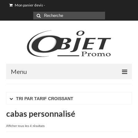
Mon panier devis
-
Menu
Accueil
TRI PAR TARIF CROISSANT
Sac shopping
cabas personnalisé
Sacoche
Sac à dos
Afficher tous les 4 résultats