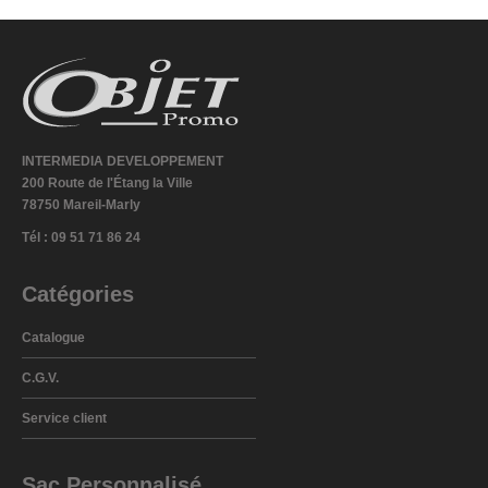
INTERMEDIA DEVELOPPEMENT
200 Route de l'Étang la Ville
78750 Mareil-Marly
Tél : 09 51 71 86 24
Catégories
Catalogue
C.G.V.
Service client
Sac Personnalisé