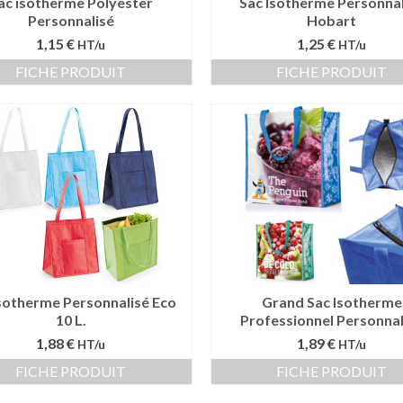
ac isotherme Polyester
Sac Isotherme Personnal
Personnalisé
Hobart
1,15 €
1,25 €
HT/u
HT/u
FICHE PRODUIT
FICHE PRODUIT
Isotherme Personnalisé Eco
Grand Sac Isotherme
10 L.
Professionnel Personnal
1,88 €
1,89 €
HT/u
HT/u
FICHE PRODUIT
FICHE PRODUIT