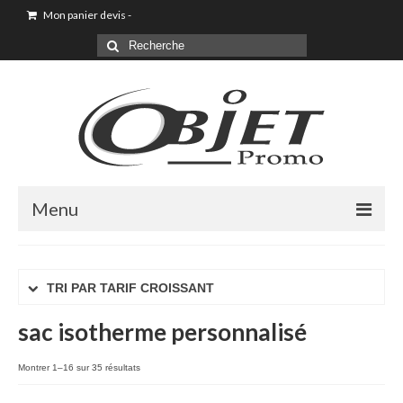
Mon panier devis
-
Menu
Accueil
TRI PAR TARIF CROISSANT
Sac shopping
sac isotherme personnalisé
Sacoche
Sac à dos
Montrer 1–16 sur 35 résultats