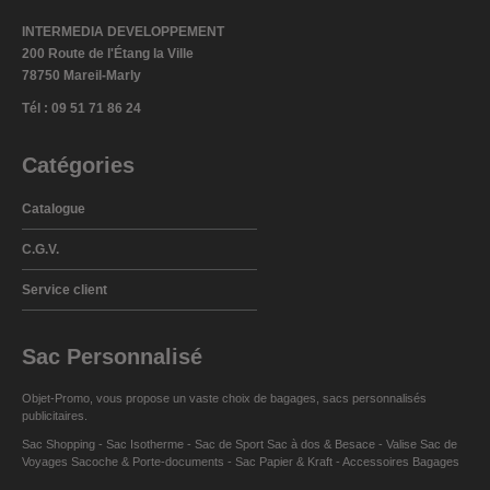
INTERMEDIA DEVELOPPEMENT
200 Route de l'Étang la Ville
78750 Mareil-Marly
Tél : 09 51 71 86 24
Catégories
Catalogue
C.G.V.
Service client
Sac Personnalisé
Objet-Promo, vous propose un vaste choix de
bagages
,
sacs personnalisés
publicitaires
.
Sac Shopping
-
Sac Isotherme
-
Sac de Sport
Sac à dos
&
Besace
-
Valise Sac de
Voyages
Sacoche & Porte-documents
-
Sac Papier & Kraft
-
Accessoires Bagages