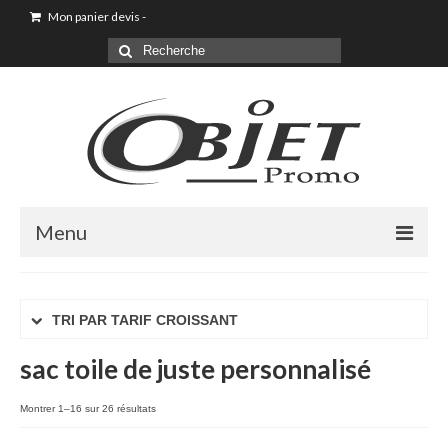
Mon panier devis
-
Menu
Accueil
TRI PAR TARIF CROISSANT
Sac shopping
sac toile de juste personnalisé
Sacoche
Sac à dos
Montrer 1–16 sur 26 résultats