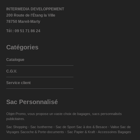
INTERMEDIA DEVELOPPEMENT
200 Route de l'Étang la Ville
78750 Mareil-Marly
Tél : 09 51 71 86 24
Catégories
Catalogue
C.G.V.
Service client
Sac Personnalisé
Objet-Promo, vous propose un vaste choix de
bagages
,
sacs personnalisés
publicitaires
.
Sac Shopping
-
Sac Isotherme
-
Sac de Sport
Sac à dos
&
Besace
-
Valise Sac de
Voyages
Sacoche & Porte-documents
-
Sac Papier & Kraft
-
Accessoires Bagages