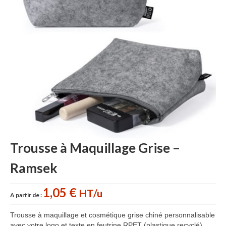
Sac sport
Sac papier
Bagages
Accessoires
Contact
Trousse à Maquillage Grise –
Ramsek
1,05 €
HT/u
A partir de :
Trousse à maquillage et cosmétique grise chiné personnalisable
avec votre logo et texte en feutrine RPET (plastique recyclé)