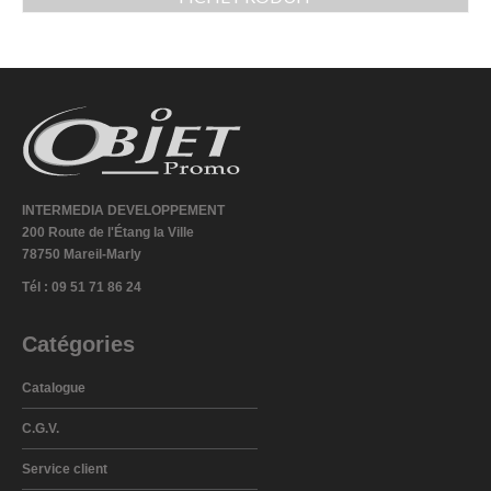
INTERMEDIA DEVELOPPEMENT
200 Route de l'Étang la Ville
78750 Mareil-Marly
Tél : 09 51 71 86 24
Catégories
Catalogue
C.G.V.
Service client