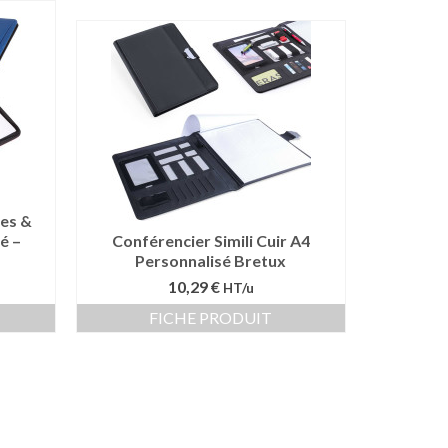
es &
é –
Conférencier Simili Cuir A4
Personnalisé Bretux
10,29 €
HT/u
FICHE PRODUIT