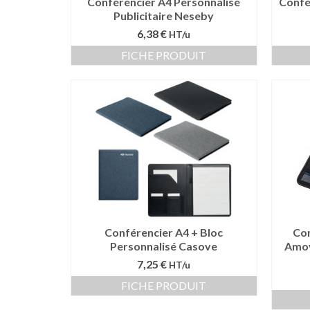
Conférencier A4 Personnalisé
Confé
Publicitaire Neseby
6,38 €
HT/u
FICHE PRODUIT
Conférencier A4 + Bloc
Con
Personnalisé Casove
Amov
7,25 €
HT/u
FICHE PRODUIT