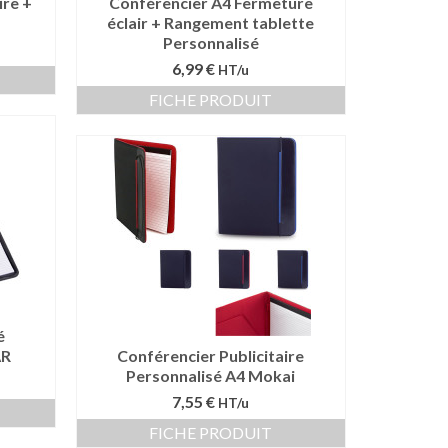
ire +
Conférencier A4 Fermeture
éclair + Rangement tablette
Personnalisé
6,99 €
HT/u
FICHE PRODUIT
é
AR
Conférencier Publicitaire
Personnalisé A4 Mokai
7,55 €
HT/u
FICHE PRODUIT