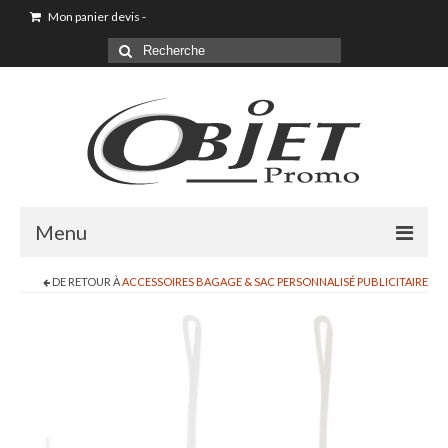
Mon panier devis
-
Menu
DE RETOUR À
ACCESSOIRES BAGAGE & SAC PERSONNALISÉ PUBLICITAIRE
Accueil
Sac shopping
Sacoche
Sac à dos