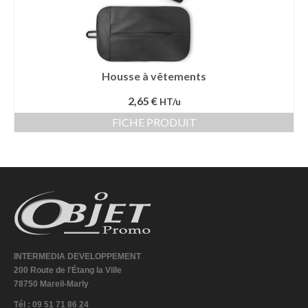
Housse à vêtements
2,65 €
HT/u
FICHE PRODUIT
INTERMEDIA DEVELOPPEMENT
200 Route de l'Étang la Ville
78750 Mareil-Marly
Tél : 09 51 71 86 24