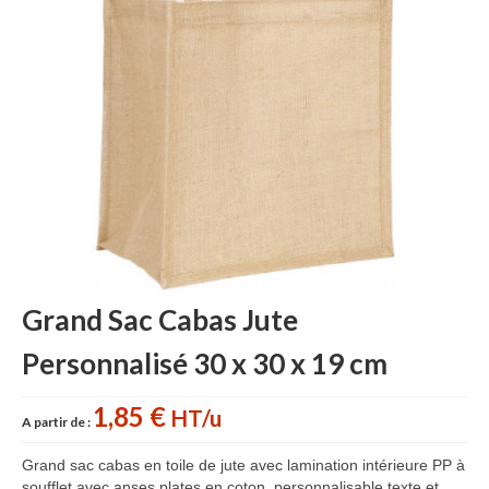
Sac sport
Sac papier
Bagages
Accessoires
Contact
Grand Sac Cabas Jute
Personnalisé 30 x 30 x 19 cm
1,85 €
HT/u
A partir de :
Grand sac cabas en toile de jute avec lamination intérieure PP à
soufflet avec anses plates en coton, personnalisable texte et