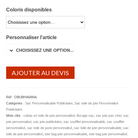
Coloris disponibles
CHOISISSEZ UNE OPTION…
Personnaliser l'article
CHOISISSEZ UNE OPTION…
AJOUTER AU DEVIS
Réf :
OBUBHAVANA
.
Catégories :
Sac Personnalisable Publicitaire
,
Sac toile de jute Personnalisé
Publicitaire
.
Mots clés :
cabas en toile de jute personnalisé
,
flocage sac
,
sac jute pas cher
,
sac
jute personnalisé
,
sac jute publicitaire
,
sac soufflet personnalisable
,
sac soufflet
personnalisé
,
sac toile de juste personnalisé
,
sac toile de jute personnalisable
,
sac
toile de jute personnalisé
,
tote bag jute personnalisable
,
tote bag jute personnalisé
.