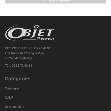
INTERMEDIA DEVELOPPEMENT
200 Route de l'Étang la Ville
78750 Mareil-Marly
Tél : 09 51 71 86 24
Catégories
Catalogue
C.G.V.
Service client