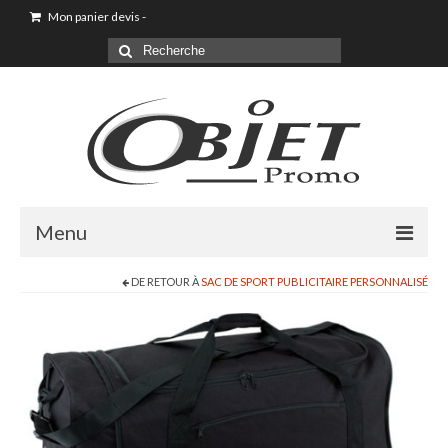
Mon panier devis
-
Menu
DE RETOUR À
SAC DE SPORT PUBLICITAIRE PERSONNALISÉ
Accueil
Sac shopping
Sacoche
Sac à dos