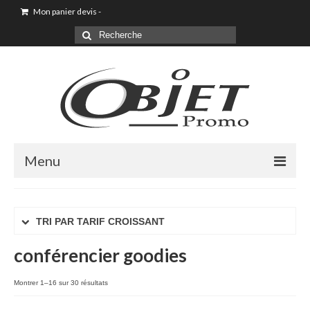
Mon panier devis
-
Menu
Accueil
TRI PAR TARIF CROISSANT
Sac shopping
conférencier goodies
Sacoche
Sac à dos
Montrer 1–16 sur 30 résultats