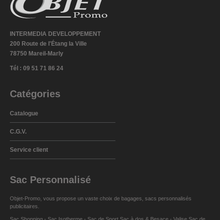
INTERMEDIA DEVELOPPEMENT
200 Route de l'Étang la Ville
78750 Mareil-Marly
Tél : 09 51 71 86 24
Catégories
Catalogue
C.G.V.
Service client
Sac Personnalisé
Objet-Promo, vous propose un vaste choix de
bagages
,
sacs personnalisés
publicitaires
.
Sac Shopping
-
Sac Isotherme
-
Sac de Sport
Sac à dos
&
Besace
-
Valise Sac de