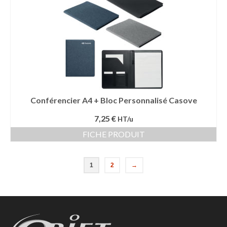
Conférencier A4 + Bloc Personnalisé Casove
7,25 €
HT/u
FICHE PRODUIT
1
2
→