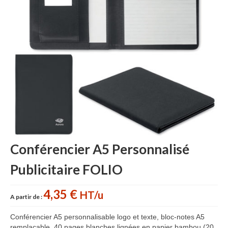
Sac sport
Sac papier
Bagages
Accessoires
Contact
Conférencier A5 Personnalisé
Publicitaire FOLIO
4,35 €
HT/u
A partir de :
Conférencier A5 personnalisable logo et texte, bloc-notes A5
remplaçable. 40 pages blanches lignées en papier bambou (20