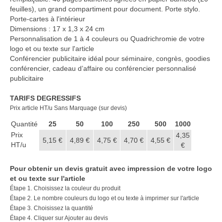
feuilles), un grand compartiment pour document. Porte stylo.
Porte-cartes à l'intérieur
Dimensions : 17 x 1,3 x 24 cm
Personnalisation de 1 à 4 couleurs ou Quadrichromie de votre
logo et ou texte sur l'article
Conférencier publicitaire idéal pour séminaire, congrès, goodies
conférencier, cadeau d’affaire ou conférencier personnalisé
publicitaire
TARIFS DEGRESSIFS
Prix article HT/u Sans Marquage (sur devis)
Quantité
25
50
100
250
500
1000
Prix
4,35
5,15 €
4,89 €
4,75 €
4,70 €
4,55 €
HT/u
€
Pour obtenir un devis gratuit avec impression de votre logo
et ou texte sur l'article
Étape 1. Choisissez la couleur du produit
Étape 2. Le nombre couleurs du logo et ou texte à imprimer sur l'article
Étape 3. Choisissez la quantité
Étape 4. Cliquer sur Ajouter au devis