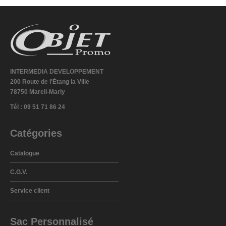
INTERMEDIA DEVELOPPEMENT
200 Route de l'Étang la Ville
78750 Mareil-Marly
Tél : 09 51 71 86 24
Catégories
Catalogue
C.G.V.
Service client
Sac Personnalisé