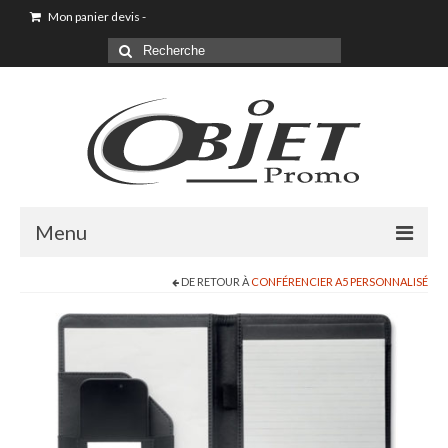
Mon panier devis
-
Menu
DE RETOUR À
CONFÉRENCIER A5 PERSONNALISÉ
Accueil
Sac shopping
Sacoche
Sac à dos