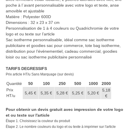
poche à l´avant personnalisable avec votre logo et texte, anse
amovible et ajustable
Matière : Polyester 600D
Dimensions : 32 x 23 x 37 cm
Personnalisation de 1 à 4 couleurs ou Quadrichromie de votre
logo et ou texte sur l’article
Sac isotherme personnalisable, idéal comme sac isotherme
publicitaire et goodies sac pour commerce, tote bag isotherme,
distribution pour l’événementiel, cadeau commercial, goodies
loisir ou sac isotherme publicitaire personnalisé
TARIFS DEGRESSIFS
Prix article HT/u Sans Marquage (sur devis)
Quantité
50
100
250
500
1000
2000
Prix
5,18
5,45 €
5,35 €
5,28 €
5,25 €
5,20 €
HT/u
€
Pour obtenir un devis gratuit avec impression de votre logo
et ou texte sur l'article
Étape 1. Choisissez la couleur du produit
Étape 2. Le nombre couleurs du logo et ou texte à imprimer sur l'article