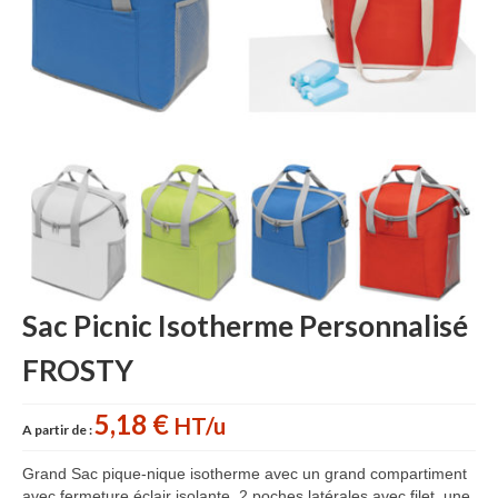
Sac sport
Sac papier
Bagages
Accessoires
Contact
Sac Picnic Isotherme Personnalisé
FROSTY
5,18 €
HT/u
A partir de :
Grand Sac pique-nique isotherme avec un grand compartiment
avec fermeture éclair isolante, 2 poches latérales avec filet, une