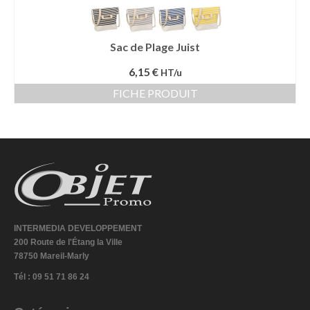
Sac de Plage Juist
6,15 €
HT/u
FICHE PRODUIT
INTERMEDIA DEVELOPPEMENT
200 Route de l'Étang la Ville
78750 Mareil-Marly
Tél : 09 51 71 86 24